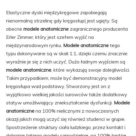
Elastyczne dyski międzykręgowe zapobiegają
nienormalną strzelinę gdy kręgosłup| jest ugięty. Są
obecne
modele anatomiczne
zagranicznego producenta
Erler Zimmer, który jest szefem wyjść na
międzynarodowym rynku.
Modele anatomiczne
tego
typu dokonywane są w skali 1:1, dzięki czemu znacznie
wyraźnie je się z nich uczyć. Dużo ładnym wyjściem są
modele anatomiczne
, które wykazują swoje dolegliwości.
Takim przypadkiem, może być demonstracyjny model
kręgosłupa wad podstawy. Stworzony jest on z
wyjątkowo wielkiej jakości surowców także dodatkowy
statyw umożliwiający zniekształcenie dysfunkcji.
Modele
anatomiczne
na 100% nielicznymi z nowoczesnych
okazji jakich mogą uczyć się również studenci w grupie.
Spostrzeżenie struktury ciała ludzkiego, przez kontakt i
dobranie takiego modelu samodzielnie, na 100% będzie