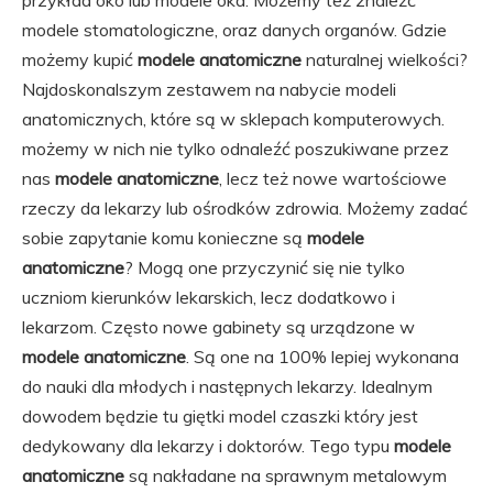
przykład oko lub modele oka. Możemy też znaleźć
modele stomatologiczne, oraz danych organów. Gdzie
możemy kupić
modele anatomiczne
naturalnej wielkości?
Najdoskonalszym zestawem na nabycie modeli
anatomicznych, które są w sklepach komputerowych.
możemy w nich nie tylko odnaleźć poszukiwane przez
nas
modele anatomiczne
, lecz też nowe wartościowe
rzeczy da lekarzy lub ośrodków zdrowia. Możemy zadać
sobie zapytanie komu konieczne są
modele
anatomiczne
? Mogą one przyczynić się nie tylko
uczniom kierunków lekarskich, lecz dodatkowo i
lekarzom. Często nowe gabinety są urządzone w
modele anatomiczne
. Są one na 100% lepiej wykonana
do nauki dla młodych i następnych lekarzy. Idealnym
dowodem będzie tu giętki model czaszki który jest
dedykowany dla lekarzy i doktorów. Tego typu
modele
anatomiczne
są nakładane na sprawnym metalowym