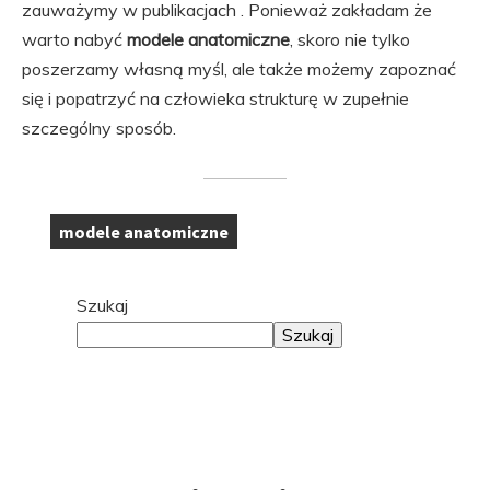
zauważymy w publikacjach . Ponieważ zakładam że
warto nabyć
modele anatomiczne
, skoro nie tylko
poszerzamy własną myśl, ale także możemy zapoznać
się i popatrzyć na człowieka strukturę w zupełnie
szczególny sposób.
modele anatomiczne
Tagi:
Przejdź
Szukaj
do
Szukaj
stopki