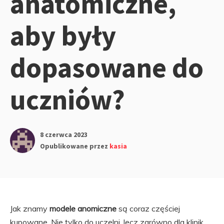
anatomiczne,
aby były
dopasowane do
uczniów?
8 czerwca 2023
Opublikowane przez
kasia
Jak znamy
modele anomiczne
są coraz częściej
kupowane. Nie tylko do uczelni, lecz zarówno dla klinik