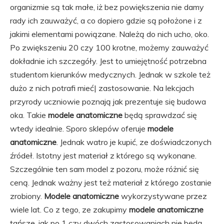
organizmie są tak małe, iż bez powiększenia nie damy
rady ich zauważyć, a co dopiero gdzie są położone i z
jakimi elementami powiązane. Należą do nich ucho, oko.
Po zwiększeniu 20 czy 100 krotne, możemy zauważyć
dokładnie ich szczegóły. Jest to umiejętność potrzebna
studentom kierunków medycznych. Jednak w szkole też
dużo z nich potrafi mieć| zastosowanie. Na lekcjach
przyrody uczniowie poznają jak prezentuje się budowa
oka. Takie
modele anatomiczne
będą sprawdzać się
wtedy idealnie. Sporo sklepów oferuje
modele
anatomiczne
. Jednak watro je kupić, ze doświadczonych
źródeł. Istotny jest materiał z którego są wykonane.
Szczególnie ten sam model z pozoru, może różnić się
ceną. Jednak ważny jest też materiał z którego zostanie
zrobiony.
Modele anatomiczne
wykorzystywane przez
wiele lat. Co z tego, ze zakupimy
modele anatomiczne
tańsze, jak po 1 czy dwóch zastosowaniach nie będą